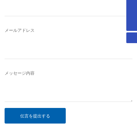
Liangyoujx@mechanical-china.com
+08613922929276
メールアドレス
メッセージ内容
伝言を提出する