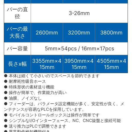
バーの直
3-26mm
径
バーの最
2600mm
3200mm
3800mm
大長さ
バー容量
5mm×54pcs / 16mm×17pcs
3355mm×4
3950mm×4
4505mm×4
長さx幅
15mm
15mm
15mm
● 本体は細くて小さいのでスペースを節約できます
● 耐摩耗性吸音ホース
● 特殊形状の素材送り機能
● 操作が簡単で、作業能力が高い
● 油膜、ノイズなし
● フィーダーは、パラメータ設定機能が多く、安定性が良く、メ
ンテナンスが容易なPLCを採用しています。
● モバイルコントロールボックスは操作が簡単です
● シンプルなI/Oインターフェース、NC、CNC旋盤と接続可能
● 送り推力はPLCで調整できます
● 異常動作検知機能付き